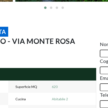
TA
NO - VIA MONTE ROSA
No
Co
Ema
Superficie MQ
620
Tel
Cucina
Abitabile 2